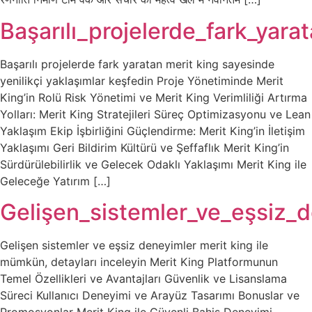
Başarılı_projelerde_fark_yara
Başarılı projelerde fark yaratan merit king sayesinde
yenilikçi yaklaşımlar keşfedin Proje Yönetiminde Merit
King’in Rolü Risk Yönetimi ve Merit King Verimliliği Artırma
Yolları: Merit King Stratejileri Süreç Optimizasyonu ve Lean
Yaklaşım Ekip İşbirliğini Güçlendirme: Merit King’in İletişim
Yaklaşımı Geri Bildirim Kültürü ve Şeffaflık Merit King’in
Sürdürülebilirlik ve Gelecek Odaklı Yaklaşımı Merit King ile
Geleceğe Yatırım […]
Gelişen_sistemler_ve_eşsiz_
Gelişen sistemler ve eşsiz deneyimler merit king ile
mümkün, detayları inceleyin Merit King Platformunun
Temel Özellikleri ve Avantajları Güvenlik ve Lisanslama
Süreci Kullanıcı Deneyimi ve Arayüz Tasarımı Bonuslar ve