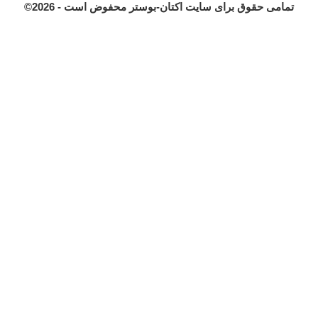
©تمامی حقوق برای سایت اکتان-بوستر محفوض است - 2026